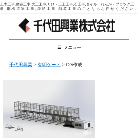
コ
土木工事,建築工事,大工工事,とび・土工工事,石工事,タイル・れんが・ブロツク工
事,鋼構造物工事,鉄筋工事,舗装工事のことならお任せください。
ン
テ
ン
ツ
千代田興業
イベントに必要な備品をリース（レンタル）
へ
メニュー
ス
キ
ッ
千代田興業
>
有明ゲート
>
CG作成
プ