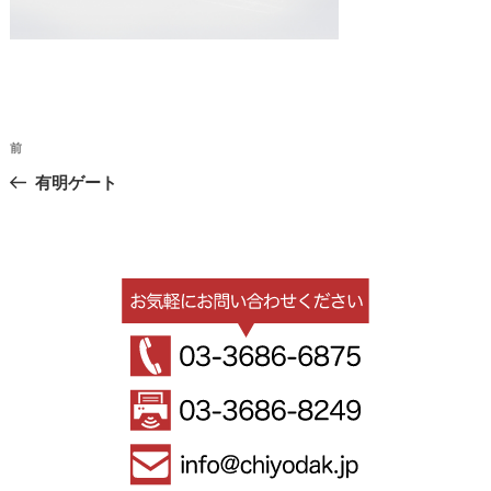
投
過
前
稿
去
有明ゲート
ナ
の
ビ
投
稿
ゲ
ー
シ
ョ
ン