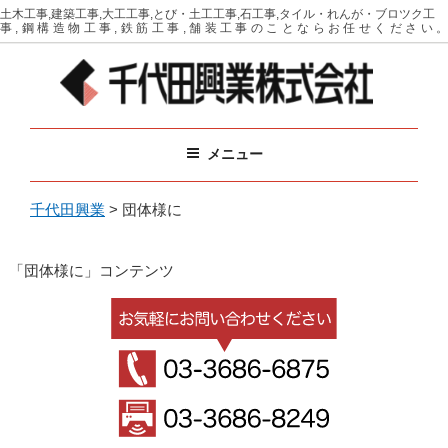
コ
土木工事,建築工事,大工工事,とび・土工工事,石工事,タイル・れんが・ブロツク工
事,鋼構造物工事,鉄筋工事,舗装工事のことならお任せください。
ン
テ
ン
ツ
千代田興業
イベントに必要な備品をリース（レンタル）
へ
メニュー
ス
キ
ッ
千代田興業
>
団体様に
プ
「団体様に」コンテンツ