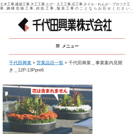
コ
土木工事,建築工事,大工工事,とび・土工工事,石工事,タイル・れんが・ブロツク工
事,鋼構造物工事,鉄筋工事,舗装工事のことならお任せください。
ン
テ
ン
ツ
千代田興業
イベントに必要な備品をリース（レンタル）
へ
メニュー
ス
キ
ッ
千代田興業
>
営業品目一覧
>
千代田興業＿事業案内見開
プ
き＿12P-13Ppre6