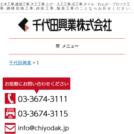
コ
土木工事,建築工事,大工工事,とび・土工工事,石工事,タイル・れんが・ブロツク工
事,鋼構造物工事,鉄筋工事,舗装工事のことならお任せください。
ン
テ
ン
ツ
千代田興業
イベントに必要な備品をリース（レンタル）
へ
メニュー
ス
キ
ッ
千代田興業
>
1
プ