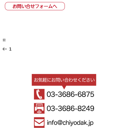
投
過
前
稿
去
1
ナ
の
ビ
投
稿
ゲ
ー
シ
ョ
ン