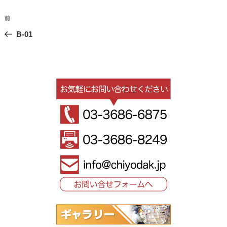
投
過
前
稿
去
B-01
ナ
の
ビ
投
稿
ゲ
ー
シ
ョ
ン