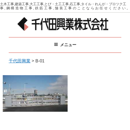
コ
土木工事,建築工事,大工工事,とび・土工工事,石工事,タイル・れんが・ブロツク工
事,鋼構造物工事,鉄筋工事,舗装工事のことならお任せください。
ン
テ
ン
ツ
千代田興業
イベントに必要な備品をリース（レンタル）
へ
メニュー
ス
キ
ッ
千代田興業
>
B-01
プ