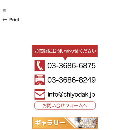
投
過
前
稿
去
Print
ナ
の
ビ
投
稿
ゲ
ー
シ
ョ
ン