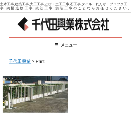
コ
土木工事,建築工事,大工工事,とび・土工工事,石工事,タイル・れんが・ブロツク工
事,鋼構造物工事,鉄筋工事,舗装工事のことならお任せください。
ン
テ
ン
ツ
千代田興業
イベントに必要な備品をリース（レンタル）
へ
メニュー
ス
キ
ッ
千代田興業
>
Print
プ